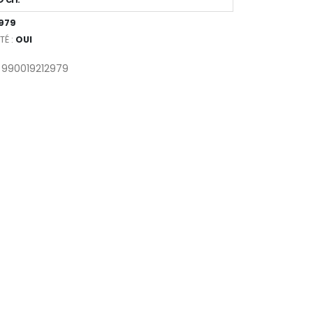
979
TÉ :
OUI
 990019212979