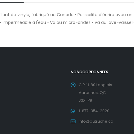
lant de vinyle, fabriqué au Canada • Possibilité d'écrire avec u
 • Imperméable à l'eau • Va au micro-ondes • Va au lave-vaissell
NOS COORDONNÉES
C.P. 11, 80 Langlois
Varennes, QC
J3X 1P9
1-877-354-2020
info@autruche.ca