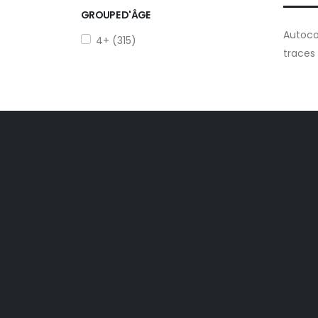
GROUPE D'ÂGE
Autocol
4+ (315)
traces