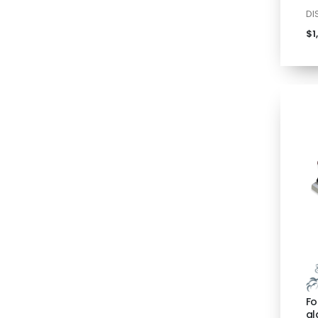
DI
$1
Fo
gl