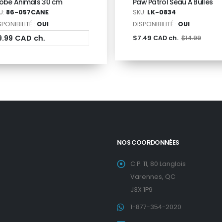
obe Animals 30 cm
Paw Patrol Seau À Bulles
U:
86-057CANE
SKU:
LK-0834
SPONIBILITÉ :
OUI
DISPONIBILITÉ :
OUI
9.99 CAD ch.
$7.49 CAD ch.
$14.99
NOS COORDONNÉES
C.P. 11, 80 Langlois
Varennes, QC
J3X 1P9
1-877-354-2020