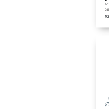
SK
DI
$2