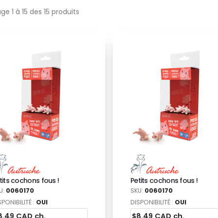
ge 1 à 15 des 15 produits
tits cochons fous !
Petits cochons fous !
U:
0060170
SKU:
0060170
SPONIBILITÉ :
OUI
DISPONIBILITÉ :
OUI
8.49 CAD ch.
$8.49 CAD ch.