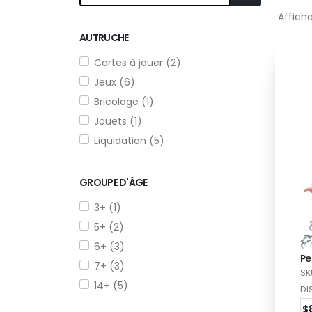
Afficha
AUTRUCHE
Cartes à jouer (2)
Jeux (6)
Bricolage (1)
Jouets (1)
Liquidation (5)
GROUPE D'ÂGE
3+ (1)
5+ (2)
6+ (3)
Pe
7+ (3)
SK
14+ (5)
DI
$