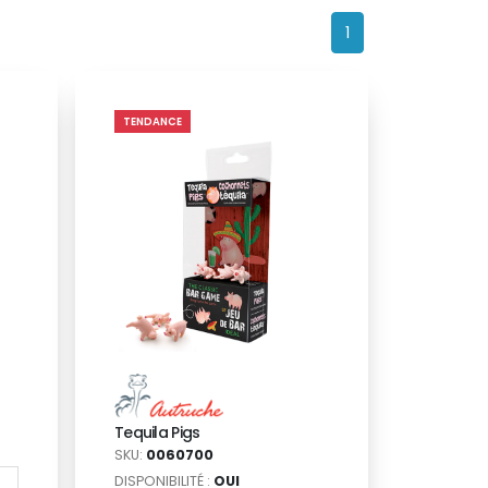
1
TENDANCE
Tequila Pigs
SKU:
0060700
DISPONIBILITÉ :
OUI