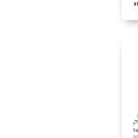
$
Ta
SK