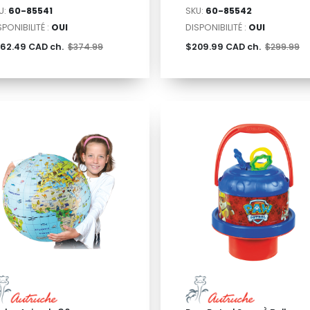
U:
60-85541
SKU:
60-85542
SPONIBILITÉ :
OUI
DISPONIBILITÉ :
OUI
62.49 CAD ch.
$374.99
$209.99 CAD ch.
$299.99